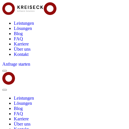
Leistungen
Lösungen
Blog
FAQ
Karriere
Über uns
Kontakt
Anfrage starten
Menu
Kreiseck
-
Software
Solutions
Close
Menu
Leistungen
Lösungen
Blog
FAQ
Karriere
Über uns