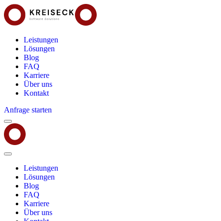
Leistungen
Lösungen
Blog
FAQ
Karriere
Über uns
Kontakt
Anfrage starten
Menu
Kreiseck
-
Software
Solutions
Close
Menu
Leistungen
Lösungen
Blog
FAQ
Karriere
Über uns