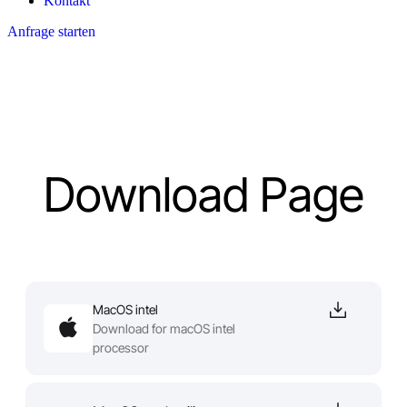
Kontakt
Anfrage starten
Download Page
MacOS intel
Download for macOS intel
processor