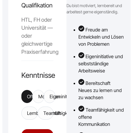
Qualifikation
Du bist motiviert, lernbereit und
arbeitest gerne eigenständig.
HTL, FH oder
Universität —
Freude am
oder
Entwickeln und Lösen
gleichwertige
von Problemen
Praxiserfahrung
Eigeninitiative und
selbstständige
Arbeitsweise
Kenntnisse
Bereitschaft
Neues zu lernen und
Offen
Motivation
Eigeninitiative
zu wachsen
Teamfähigkeit und
Lernbereitschaft
Teamfähigkeit
offene
Kommunikation