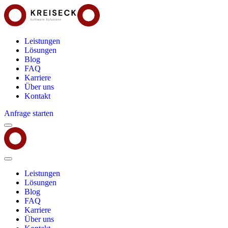
Leistungen
Lösungen
Blog
FAQ
Karriere
Über uns
Kontakt
Anfrage starten
Menu
Kreiseck
-
Software
Solutions
Close
Menu
Leistungen
Lösungen
Blog
FAQ
Karriere
Über uns